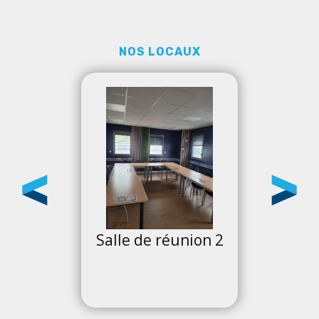
NOS LOCAUX
1
Salle de réunion 2
Te
p