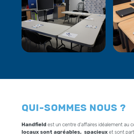
QUI-SOMMES NOUS ?
Handfield
est un centre d'affaires idéalement au 
locaux sont agréables, spacieux
et sont part